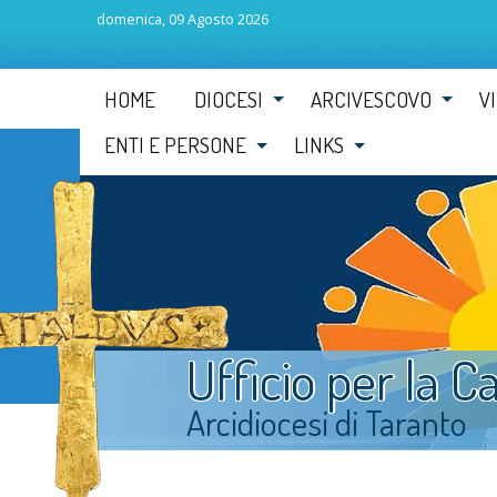
domenica, 09 Agosto 2026
Skip
HOME
DIOCESI
ARCIVESCOVO
V
to
content
ENTI E PERSONE
LINKS
Ufficio per la C
Arcidiocesi di Taranto