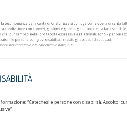
a testimonianza della carità di Cristo. Essa si coniuga come opera di carità fatt
condivisione con i poveri, gli ultimi e gli emarginati. Inoltre, sa farsi sensibile
 che, pur semplici nelle loro facoltà espressive e relazionali, sono – per purez
ori: le persone con gravi disabilità, i malati, gli esclusi, i disadattati.
 per l’annuncio e la catechesi in Italia, n 17
ISABILITÀ
 formazione: “Catechesi e persone con disabilità. Ascolto, cu
lusive”