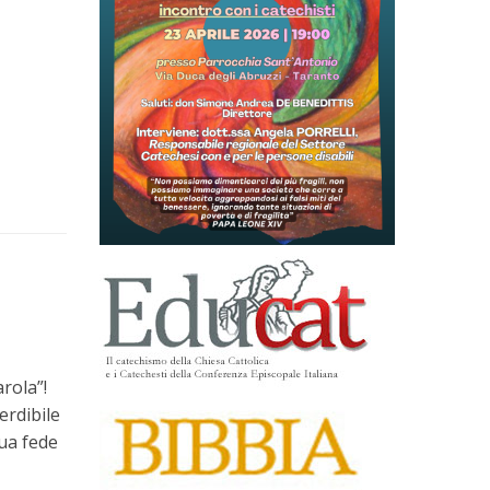
rola”!
erdibile
ua fede