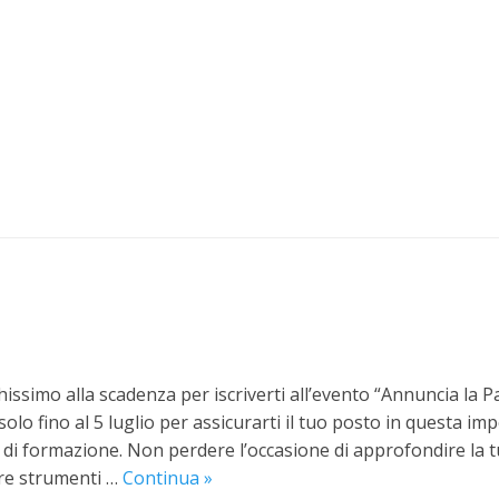
ssimo alla scadenza per iscriverti all’evento “Annuncia la Pa
olo fino al 5 luglio per assicurarti il tuo posto in questa imp
di formazione. Non perdere l’occasione di approfondire la t
Corso
ire strumenti …
Continua
»