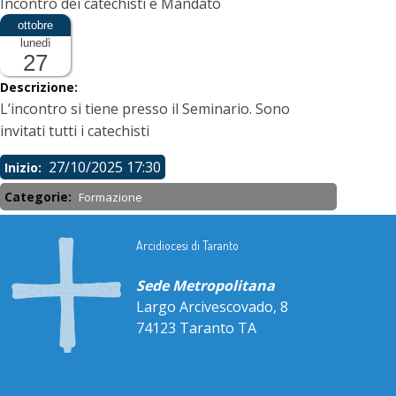
Incontro dei catechisti e Mandato
lunedì
27
Descrizione:
L’incontro si tiene presso il Seminario. Sono
invitati tutti i catechisti
27/10/2025 17:30
Inizio:
Categorie:
Formazione
Arcidiocesi di Taranto
Sede Metropolitana
Largo Arcivescovado, 8
74123 Taranto TA